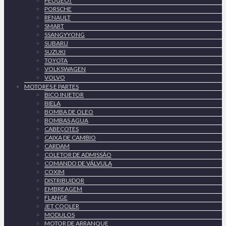
PEUGEOT
PORSCHE
RENAULT
SMART
SSANGYYONG
SUBARU
SUZUKI
TOYOTA
VOLKSWAGEN
VOLVO
MOTORES E PARTES
BICO INJETOR
BIELA
BOMBA DE OLEO
BOMBAS AGUA
CABEÇOTES
CAIXA DE CAMBIO
CARDAM
COLETOR DE ADMISSÃO
COMANDO DE VÁLVULA
COXIM
DISTRIBUIDOR
EMBREAGEM
FLANGE
JET COOLER
MODULOS
MOTOR DE ARRANQUE