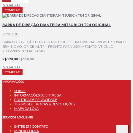
-29%
VISUALIZAR
COMPRAR
BARRA DE DIREÇÃO DIANTEIRA MITSUBICH TR4 ORIGINAL
MITSUBISHI
BARRA DE DIREÇÃO DIANTEIRA MITSUBICH TR4 ORIGINAL PRODUTO USADO,
SEMI NOVO, ORIGINAL TR4, PRONTO PARA USO IMEDIATO, VEICULO
2008/2009 DESPACHAMO..
R$390,00
R$550,00
VISUALIZAR
COMPRAR
INFORMAÇÕES
SOBRE
INFORMAÇÕES DE ENTREGA
POLÍTICA DE PRIVACIDADE
TERMOS DE TROCAS & DEVOLUÇÕES
MAPA DA LOJA
SERVIÇOS AO CLIENTE
ENTRE EM CONTATO
MINHA CONTA