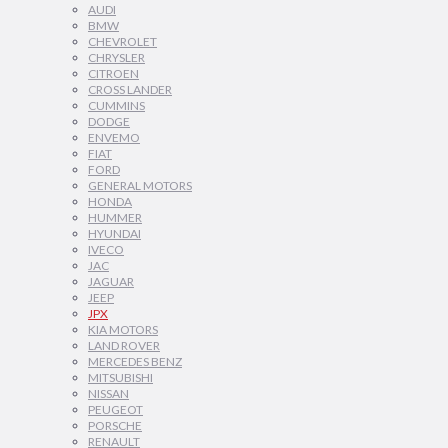
AUDI
BMW
CHEVROLET
CHRYSLER
CITROEN
CROSS LANDER
CUMMINS
DODGE
ENVEMO
FIAT
FORD
GENERAL MOTORS
HONDA
HUMMER
HYUNDAI
IVECO
JAC
JAGUAR
JEEP
JPX
KIA MOTORS
LAND ROVER
MERCEDES BENZ
MITSUBISHI
NISSAN
PEUGEOT
PORSCHE
RENAULT