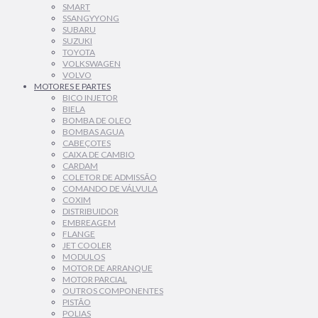
SMART
SSANGYYONG
SUBARU
SUZUKI
TOYOTA
VOLKSWAGEN
VOLVO
MOTORES E PARTES
BICO INJETOR
BIELA
BOMBA DE OLEO
BOMBAS AGUA
CABEÇOTES
CAIXA DE CAMBIO
CARDAM
COLETOR DE ADMISSÃO
COMANDO DE VÁLVULA
COXIM
DISTRIBUIDOR
EMBREAGEM
FLANGE
JET COOLER
MODULOS
MOTOR DE ARRANQUE
MOTOR PARCIAL
OUTROS COMPONENTES
PISTÃO
POLIAS