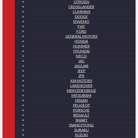
CITROEN
CROSS LANDER
CUMMINS
DODGE
ENVEMO
FIAT
FORD
GENERAL MOTORS
HONDA
HUMMER
HYUNDAI
IVECO
JAC
JAGUAR
JEEP
JPX
KIA MOTORS
LAND ROVER
MERCEDES BENZ
MITSUBISHI
NISSAN
PEUGEOT
PORSCHE
RENAULT
SMART
SSANGYYONG
SUBARU
SUZUKI