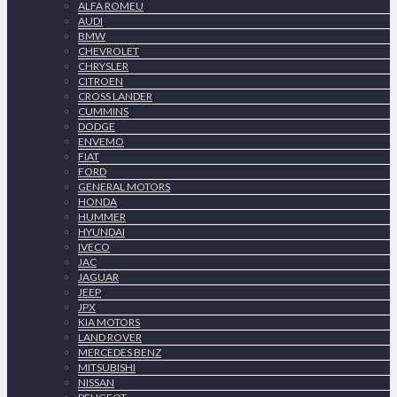
ALFA ROMEU
AUDI
BMW
CHEVROLET
CHRYSLER
CITROEN
CROSS LANDER
CUMMINS
DODGE
ENVEMO
FIAT
FORD
GENERAL MOTORS
HONDA
HUMMER
HYUNDAI
IVECO
JAC
JAGUAR
JEEP
JPX
KIA MOTORS
LAND ROVER
MERCEDES BENZ
MITSUBISHI
NISSAN