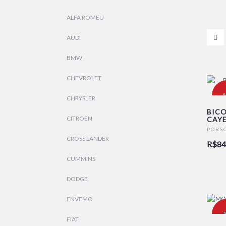
ALFA ROMEU
AUDI
BMW
CHEVROLET
-
CHRYSLER
BICO
CITROEN
CAYE
N
PORS
CROSS LANDER
R$84
CUMMINS
DODGE
ENVEMO
-
FIAT