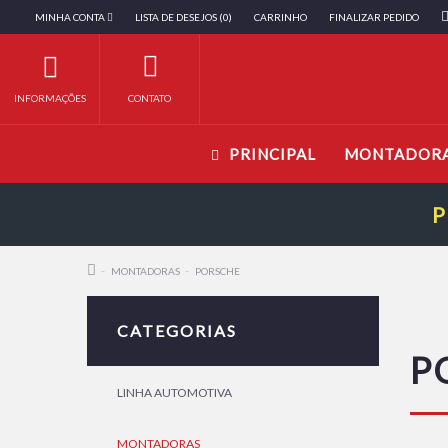
MINHA CONTA
LISTA DE DESEJOS (0)
CARRINHO
FINALIZAR PEDIDO
INFORMAÇÕES
CONTATO
PRINCIPAL
MONTADOR
P
MONTADORAS
PORSCHE
CATEGORIAS
P
LINHA AUTOMOTIVA
MONTADORAS