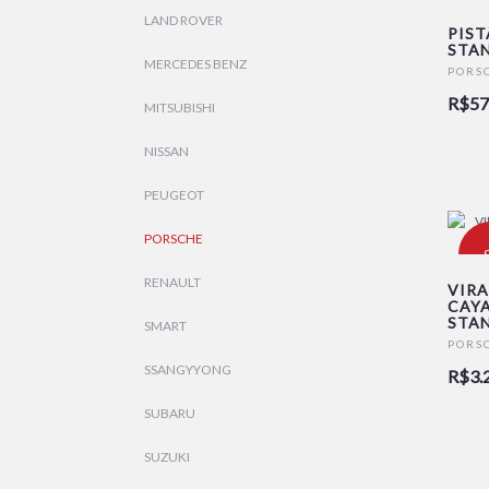
LAND ROVER
PIST
STAN
MERCEDES BENZ
N
PORS
R$57
MITSUBISHI
NISSAN
PEUGEOT
PORSCHE
-
RENAULT
VIR
CAYA
STA
N
SMART
PORS
SSANGYYONG
R$3.
SUBARU
SUZUKI