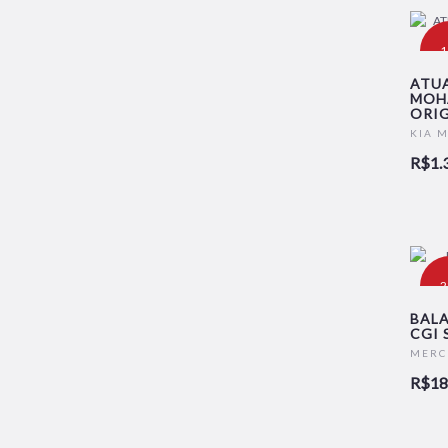
-
ATUA
MOHA
ORIG
KIA 
R$1.
-
BALA
CGI 
MERC
R$18