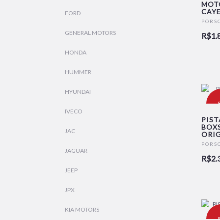
MOT
CAYE
FORD
N
PORS
GENERAL MOTORS
R$1.
HONDA
HUMMER
HYUNDAI
-
IVECO
PIST
BOXS
JAC
ORIG
N
PORS
JAGUAR
R$2.
JEEP
JPX
KIA MOTORS
-