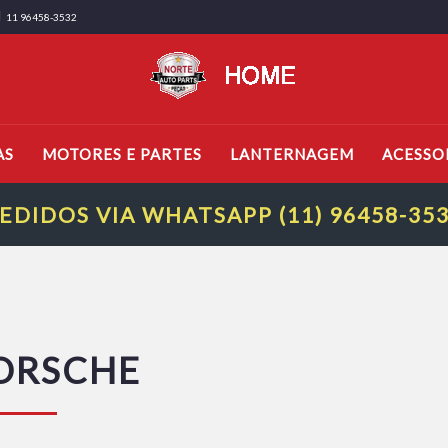
11 96458-3532
AS
MOTORES E PARTES
LANTERNAGEM
ACESSO
EDIDOS VIA WHATSAPP (11) 96458-35
ORSCHE