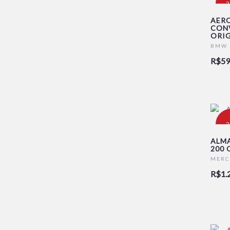
-
AER
CON
ORIG
BMW
R$59
-
ALMA
200 
MERC
R$1.