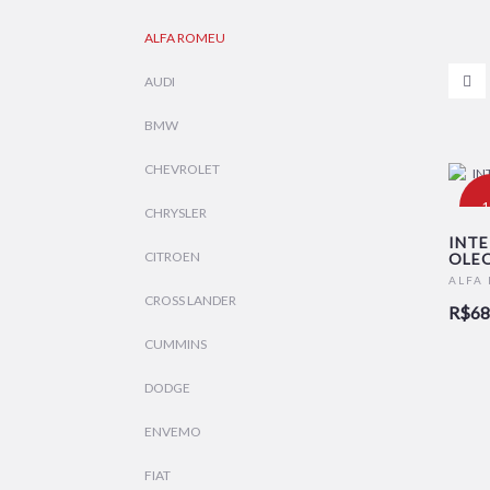
ALFA ROMEU
AUDI
BMW
CHEVROLET
-
CHRYSLER
INTE
CITROEN
OLEO
N
ALFA
CROSS LANDER
R$68
CUMMINS
DODGE
ENVEMO
FIAT