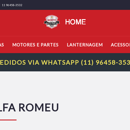
11 96458-3532
AS
MOTORES E PARTES
LANTERNAGEM
ACESSO
EDIDOS VIA WHATSAPP (11) 96458-35
LFA ROMEU