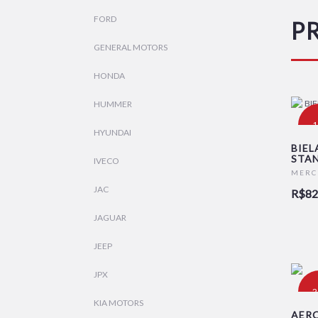
FORD
P
GENERAL MOTORS
HONDA
HUMMER
-
HYUNDAI
BIEL
STAN
IVECO
MERC
JAC
R$82
JAGUAR
JEEP
JPX
-
KIA MOTORS
AER