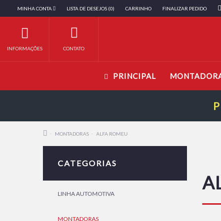
MINHA CONTA
LISTA DE DESEJOS (0)
CARRINHO
FINALIZAR PEDIDO
INFORMAÇÕES
CONTATO
PRINCIPAL
MONTADOR
P
MONTADORAS
ALFA ROMEU
CATEGORIAS
A
LINHA AUTOMOTIVA
MONTADORAS