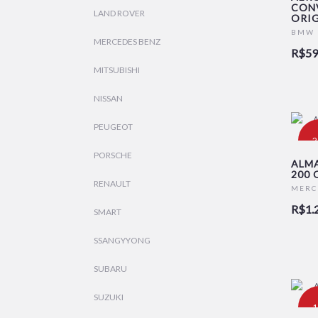
CON
LAND ROVER
ORIG
BMW
MERCEDES BENZ
R$59
MITSUBISHI
NISSAN
PEUGEOT
-
PORSCHE
ALMA
200 
RENAULT
MERC
R$1.
SMART
SSANGYYONG
SUBARU
SUZUKI
-