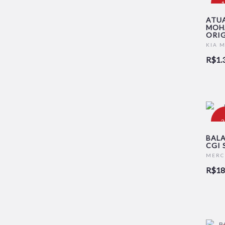
-
ATUA
MOHA
ORIG
KIA 
R$1.
-
BALA
CGI 
MERC
R$18