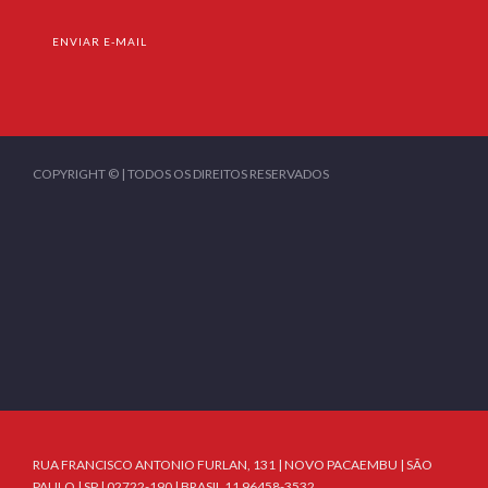
ENVIAR E-MAIL
COPYRIGHT © | TODOS OS DIREITOS RESERVADOS
RUA FRANCISCO ANTONIO FURLAN, 131 | NOVO PACAEMBU | SÃO
PAULO | SP | 02722-190 | BRASIL 11 96458-3532