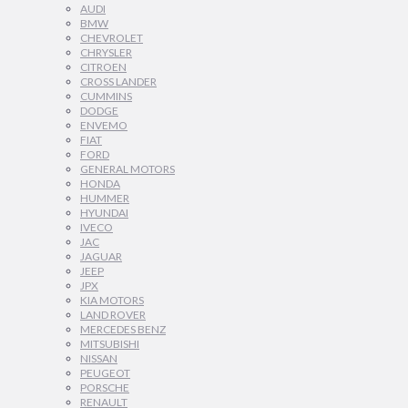
AUDI
BMW
CHEVROLET
CHRYSLER
CITROEN
CROSS LANDER
CUMMINS
DODGE
ENVEMO
FIAT
FORD
GENERAL MOTORS
HONDA
HUMMER
HYUNDAI
IVECO
JAC
JAGUAR
JEEP
JPX
KIA MOTORS
LAND ROVER
MERCEDES BENZ
MITSUBISHI
NISSAN
PEUGEOT
PORSCHE
RENAULT