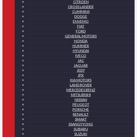
CITROEN
CROSS LANDER
CUMMINS
DODGE
ENVEMO
FIAT
FORD
GENERAL MOTORS
HONDA
HUMMER
HYUNDAI
IVECO
JAC
JAGUAR
JEEP
JPX
KIA MOTORS
LAND ROVER
MERCEDES BENZ
MITSUBISHI
NISSAN
PEUGEOT
PORSCHE
RENAULT
SMART
SSANGYYONG
SUBARU
SUZUKI