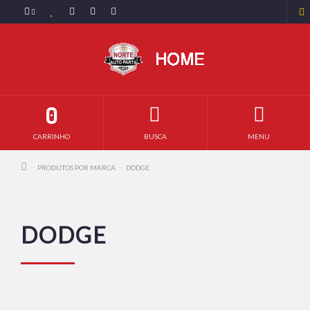
0
CARRINHO
BUSCA
MENU
PRODUTOS POR MARCA
DODGE
DODGE