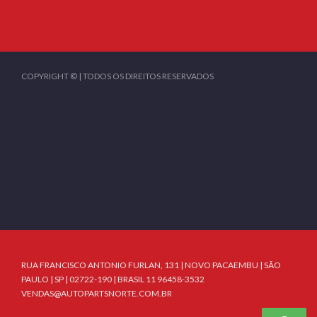
COPYRIGHT © | TODOS OS DIREITOS RESERVADOS
RUA FRANCISCO ANTONIO FURLAN, 131 | NOVO PACAEMBU | SÃO
PAULO | SP | 02722-190 | BRASIL 11 96458-3532
VENDAS@AUTOPARTSNORTE.COM.BR