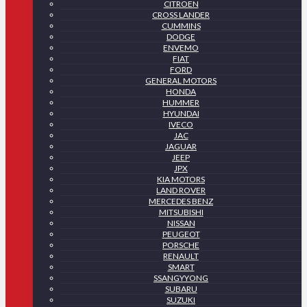
CITROEN
CROSS LANDER
CUMMINS
DODGE
ENVEMO
FIAT
FORD
GENERAL MOTORS
HONDA
HUMMER
HYUNDAI
IVECO
JAC
JAGUAR
JEEP
JPX
KIA MOTORS
LAND ROVER
MERCEDES BENZ
MITSUBISHI
NISSAN
PEUGEOT
PORSCHE
RENAULT
SMART
SSANGYYONG
SUBARU
SUZUKI