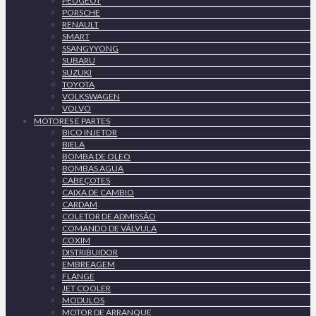
PEUGEOT
PORSCHE
RENAULT
SMART
SSANGYYONG
SUBARU
SUZUKI
TOYOTA
VOLKSWAGEN
VOLVO
MOTORES E PARTES
BICO INJETOR
BIELA
BOMBA DE OLEO
BOMBAS AGUA
CABEÇOTES
CAIXA DE CAMBIO
CARDAM
COLETOR DE ADMISSÃO
COMANDO DE VÁLVULA
COXIM
DISTRIBUIDOR
EMBREAGEM
FLANGE
JET COOLER
MODULOS
MOTOR DE ARRANQUE