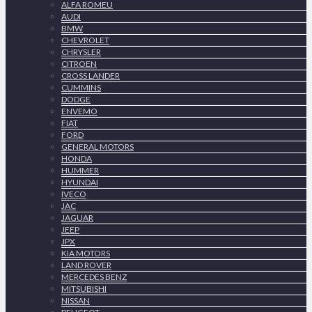
ALFA ROMEU
AUDI
BMW
CHEVROLET
CHRYSLER
CITROEN
CROSS LANDER
CUMMINS
DODGE
ENVEMO
FIAT
FORD
GENERAL MOTORS
HONDA
HUMMER
HYUNDAI
IVECO
JAC
JAGUAR
JEEP
JPX
KIA MOTORS
LAND ROVER
MERCEDES BENZ
MITSUBISHI
NISSAN