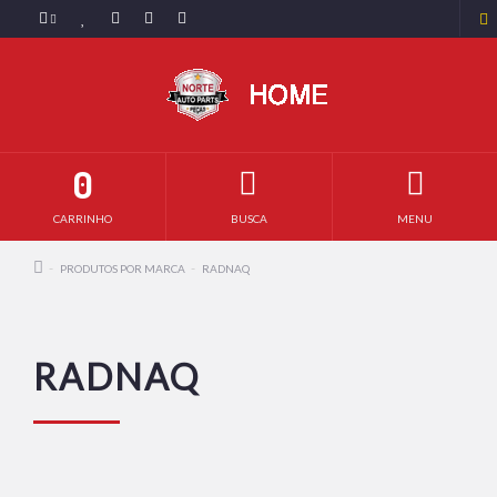
0
CARRINHO
BUSCA
MENU
PRODUTOS POR MARCA
RADNAQ
RADNAQ