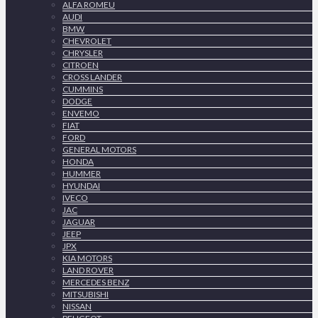
ALFA ROMEU
AUDI
BMW
CHEVROLET
CHRYSLER
CITROEN
CROSS LANDER
CUMMINS
DODGE
ENVEMO
FIAT
FORD
GENERAL MOTORS
HONDA
HUMMER
HYUNDAI
IVECO
JAC
JAGUAR
JEEP
JPX
KIA MOTORS
LAND ROVER
MERCEDES BENZ
MITSUBISHI
NISSAN