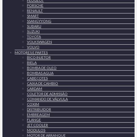
PEUGEOT
PORSCHE
RENAULT
SMART
SSANGYYONG
SUBARU
SUZUKI
TOYOTA
VOLKSWAGEN
VOLVO
MOTORES E PARTES
BICO INJETOR
BIELA
BOMBA DE OLEO
BOMBAS AGUA
CABEÇOTES
CAIXA DE CAMBIO
CARDAM
COLETOR DE ADMISSÃO
COMANDO DE VÁLVULA
COXIM
DISTRIBUIDOR
EMBREAGEM
FLANGE
JET COOLER
MODULOS
MOTOR DE ARRANQUE