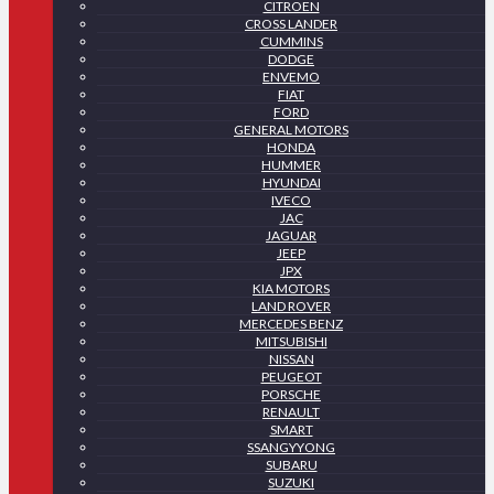
CITROEN
CROSS LANDER
CUMMINS
DODGE
ENVEMO
FIAT
FORD
GENERAL MOTORS
HONDA
HUMMER
HYUNDAI
IVECO
JAC
JAGUAR
JEEP
JPX
KIA MOTORS
LAND ROVER
MERCEDES BENZ
MITSUBISHI
NISSAN
PEUGEOT
PORSCHE
RENAULT
SMART
SSANGYYONG
SUBARU
SUZUKI