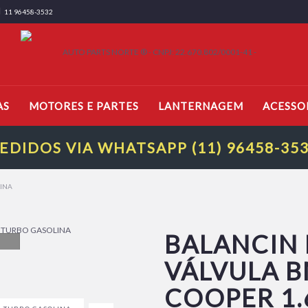
11 96458-3532
AS
MOTORES E PARTES
LANTERNAGEM
ACESSO
EDIDOS VIA WHATSAPP (11) 96458-35
LINA
BALANCIN 
VÁLVULA 
COOPER 1.