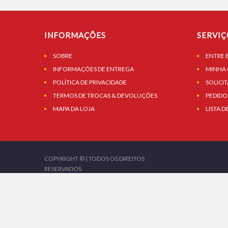
INFORMAÇÕES
SERVIÇ
SOBRE
ENTRE 
INFORMAÇÕES DE ENTREGA
MINHA
POLÍTICA DE PRIVACIDADE
SOLICI
TERMOS DE TROCAS & DEVOLUÇÕES
PEDIDO
MAPA DA LOJA
LISTA D
COPYRIGHT © | TODOS OS DIREITOS
RESERVADOS
RUA FRANCISCO ANTONIO FURLAN, 131 | NOVO PACAEMBU | SÃO