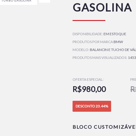
6 TURBO GASOLINA
GASOLINA
DISPONIBILIDADE:
EM ESTOQUE
PRODUTOS POR MARCA
BMW
MODELO:
BALANCIN E TUCHO DE VÁ
PRODUTOS MAIS VISUALIZADOS:
145
OFERTA ESPECIAL:
PR
R$980,00
R
DESCONTO 23.44%
BLOCO CUSTOMIZÁVEL