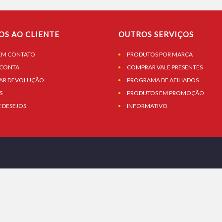
OS AO CLIENTE
OUTROS SERVIÇOS
EM CONTATO
PRODUTOS POR MARCA
 CONTA
COMPRAR VALE PRESENTES
TAR DEVOLUÇÃO
PROGRAMA DE AFILIADOS
S
PRODUTOS EM PROMOÇÃO
E DESEJOS
INFORMATIVO
 PAULO | SP | 02722-190 | BRASIL 11 96458-3532 VENDAS@AUTOPARTSNORTE.