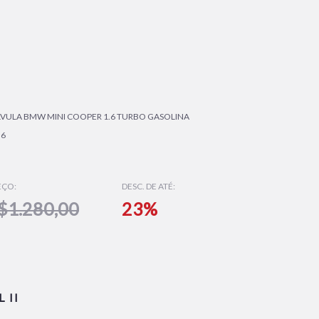
LVULA BMW MINI COOPER 1.6 TURBO GASOLINA
36
EÇO:
DESC. DE ATÉ:
$1.280,00
23%
 II