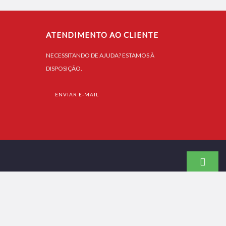
ATENDIMENTO AO CLIENTE
NECESSITANDO DE AJUDA? ESTAMOS À
DISPOSIÇÃO.
ENVIAR E-MAIL
COM.BR