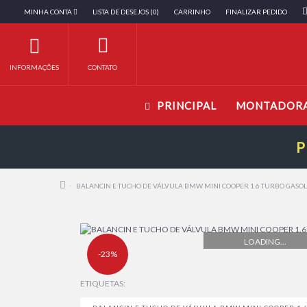
MINHA CONTA
LISTA DE DESEJOS (0)
CARRINHO
FINALIZAR PEDIDO
INFORMAÇÕES
CONTATO
PRINCIPAL
MONTADOR
P
BALANCIN E TUCHO DE VÁLVULA BMW MINI COOPER 1.6 TURBO GASO
LOADING...
-23%
ETIQUETAS: