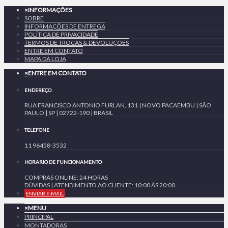
×
INFORMAÇÕES
SOBRE
INFORMAÇÕES DE ENTREGA
POLÍTICA DE PRIVACIDADE
TERMOS DE TROCAS & DEVOLUÇÕES
ENTRE EM CONTATO
MAPA DA LOJA
×
ENTRE EM CONTATO
ENDEREÇO
RUA FRANCISCO ANTONIO FURLAN, 131 | NOVO PACAEMBU | SÃO
PAULO | SP | 02722-190 | BRASIL
TELEFONE
11 96458-3532
HORARIO DE FUNCIONAMENTO
COMPRAS ONLINE: 24 HORAS
DÚVIDAS | ATENDIMENTO AO CLIENTE: 10:00 ÀS 20:00
ENVIAR E-MAIL
×
MENU
PRINCIPAL
MONTADORAS