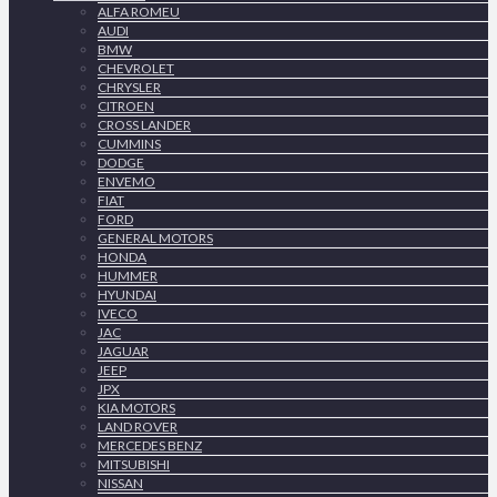
ALFA ROMEU
AUDI
BMW
CHEVROLET
CHRYSLER
CITROEN
CROSS LANDER
CUMMINS
DODGE
ENVEMO
FIAT
FORD
GENERAL MOTORS
HONDA
HUMMER
HYUNDAI
IVECO
JAC
JAGUAR
JEEP
JPX
KIA MOTORS
LAND ROVER
MERCEDES BENZ
MITSUBISHI
NISSAN