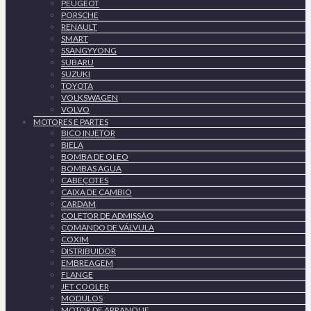
PEUGEOT
PORSCHE
RENAULT
SMART
SSANGYYONG
SUBARU
SUZUKI
TOYOTA
VOLKSWAGEN
VOLVO
MOTORES E PARTES
BICO INJETOR
BIELA
BOMBA DE OLEO
BOMBAS AGUA
CABEÇOTES
CAIXA DE CAMBIO
CARDAM
COLETOR DE ADMISSÃO
COMANDO DE VÁLVULA
COXIM
DISTRIBUIDOR
EMBREAGEM
FLANGE
JET COOLER
MODULOS
MOTOR DE ARRANQUE